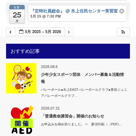
5月
『定時社員総会』
@ 氷上住民センター実習室
25
5月 25 @ 7:30 PM
月
5月 2025 – 5月 2026
おすすめ記事
2026.08.6
少年少女スポーツ団体 メンバー募集＆活動情
報
バレーボール●氷上EASTバレーボールクラブ●青垣ジュニ
アバレーボールクラブ…
2026.07.31
「普通救命講習会」開催のお知らせ
お申込みを締め切りました。⇒ 要項印刷（（PDF)…