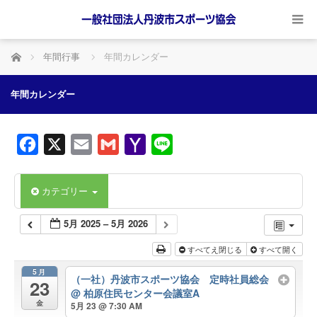
ホーム
年間行事
年間カレンダー
年間カレンダー
Facebook
X
Email
Gmail
Yahoo
Line
Mail
カテゴリー
5月 2025 – 5月 2026
すべてえ閉じる
すべて開く
5月
（一社）丹波市スポーツ協会 定時社員総会
23
@ 柏原住民センター会議室A
金
5月 23 @ 7:30 AM