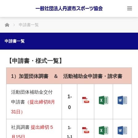
ホーム
申請書一覧
申請書一覧
【申請書・様式一覧】
1）加盟団体調書 ＆ 活動補助金申請書・請求書
活動団体補助金交付
1-
申請書
（提出締切8月
0
31日）
社員調書
提出締切５
1-
月15日
1-1