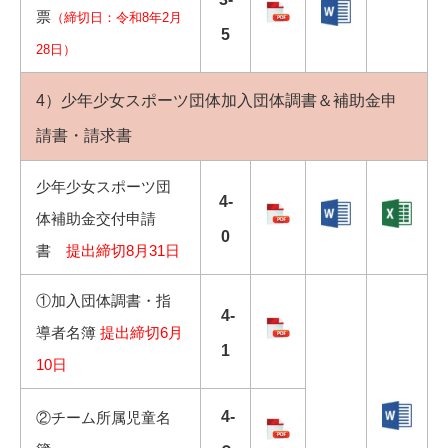
票
（締切日：令和8年2月
5
28日）
4）少年少女スポーツ団体加入団体調書＆補助金申
請書・請求書
少年少女スポーツ団
4-
体補助金交付申請
0
書
提出締切8月31日
①加入団体調書・指
4-
導者名簿
提出締切6月
1
10日
4-
②チーム所属児童名