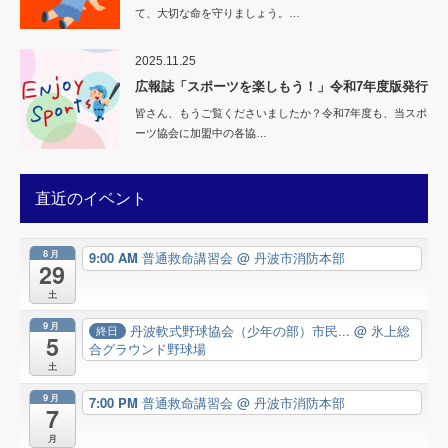
て、大切な命を守りましょう。…
2025.11.25
広報誌「スポーツを楽しもう！」令和7年度版発行
皆さん、もうご覧くださいましたか？令和7年度も、当スポ
ーツ協会に加盟中の各協…
直近のイベント
8月
9:00 AM
普通救命講習会
@ 丹波市消防本部
29
土
9月
丹波軟式野球協会（少年の部）市民...
@ 氷上総
終日
5
合グラウンド野球場
土
9月
7:00 PM
普通救命講習会
@ 丹波市消防本部
7
月