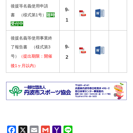
後援等名義使用申請
9-
書 （様式第1号）
随時
1
受付中
後援名義等使用事業終
9-
了報告書 （様式第3
号）
（提出期限：開催
2
後1ヶ月以内）
Facebook
X
Email
Gmail
Yahoo
Line