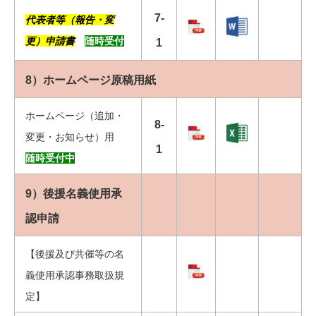
7-
代表者等（報告・変
更）申請書
随時受付
1
8）ホームページ原稿用紙
ホームページ（追加・
8-
変更・お知らせ）用
1
随時受付中
9）後援名義使用承
認申請
【後援及び共催等の名
義使用承認事務取扱規
定】