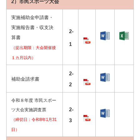
2）市民スポーツ大会
実施補助金申請書・
実施報告書・収支決
2-
算書
1
（提出期限：大会開催後
１カ月以内）
2-
補助金請求書
2
令和８年度 市民スポー
2-
ツ大会実施調査票
（締切日：令和8年1月31
3
日）