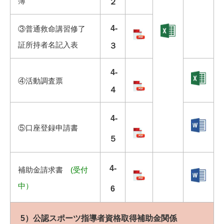
簿
２
4-
③普通救命講習修了
証所持者名記入表
３
4-
④活動調査票
４
4-
⑤口座登録申請書
５
4-
補助金請求書
(受付
中）
6
5）公認スポーツ指導者資格取得補助金関係