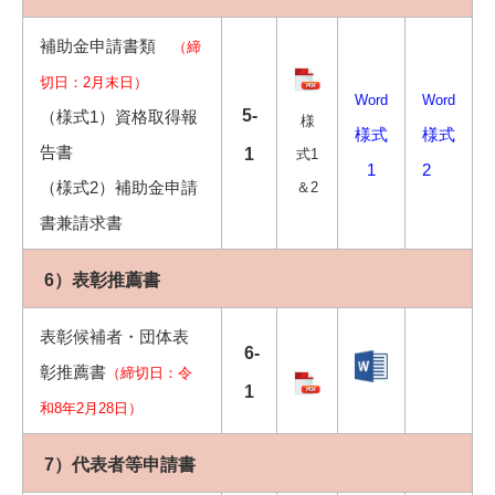
補助金申請書類
（締
切日：2月末日）
Word
Word
5-
（様式1）資格取得報
様
様式
様式
告書
1
式1
1
2
（様式2）補助金申請
＆2
書兼請求書
6）表彰推薦書
表彰候補者・団体表
6-
彰推薦書
（締切日：令
1
和8年2月28日）
7）代表者等申請書