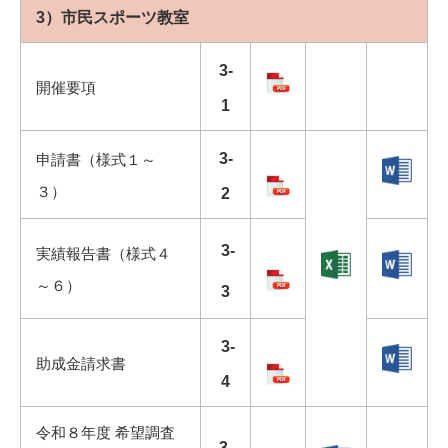
3）市民スポーツ教室
3-
開催要項
1
3-
申請書（様式１～
３）
2
3-
実績報告書（様式４
～６）
3
3-
助成金請求書
4
令和８年度 希望調査
3-